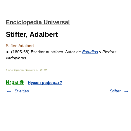
Enciclopedia Universal
Stifter, Adalbert
Stifter, Adalbert
► (1805-68) Escritor austríaco. Autor de
Estudios
y
Piedras
variopintas
.
Enciclopedia Universal
.
2012
.
Игры ⚽
Нужен реферат?
Stieltjes
Stifter