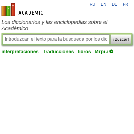
RU
EN
DE
FR
es-academic.com
Los diccionarios y las enciclopedias sobre el
Académico
¡Buscar!
interpretaciones
Traducciones
libros
Игры ⚽